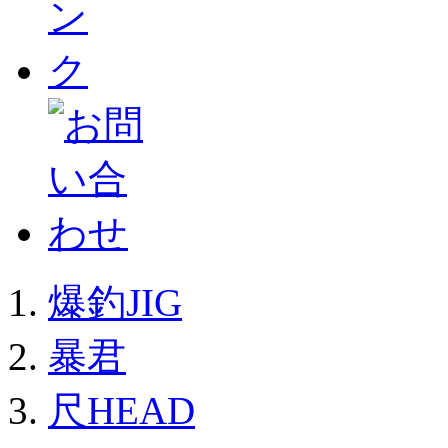
爆釣JIG
暴君
尺HEAD