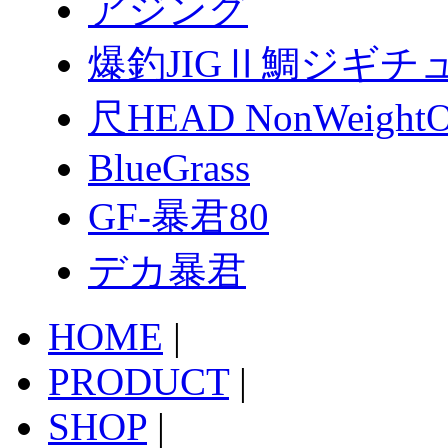
アジング
爆釣JIGⅡ鯛ジギチ
尺HEAD NonWeightOf
BlueGrass
GF-暴君80
デカ暴君
HOME
|
PRODUCT
|
SHOP
|