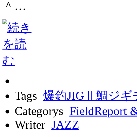
＾…
Tags
爆釣JIGⅡ鯛ジ
Categorys
FieldReport 
Writer
JAZZ