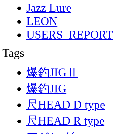
Jazz Lure
LEON
USERS_REPORT
Tags
爆釣JIGⅡ
爆釣JIG
尺HEAD D type
尺HEAD R type